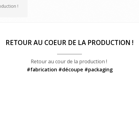
oduction !
RETOUR AU COEUR DE LA PRODUCTION !
Retour au cour de la production !
#fabrication #découpe #packaging
Votre choix
 utilise des cookies et vous donne le contrôle sur ceux que vous s
r. Vous avez le choix de les accepter ou de les refuser pour navig
notre site internet.
Tout Refuser
Tout Accepter