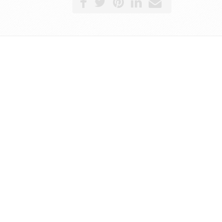
ouhaitez
uer sur