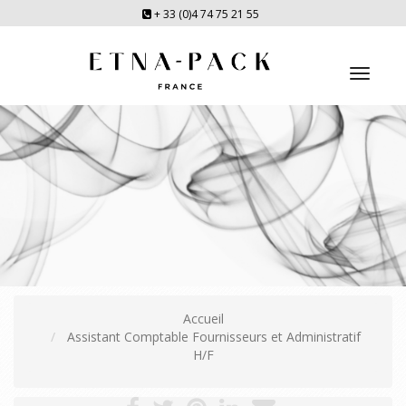
+ 33 (0)4 74 75 21 55
Toggl
navig
Accueil
Assistant Comptable Fournisseurs et Administratif
H/F