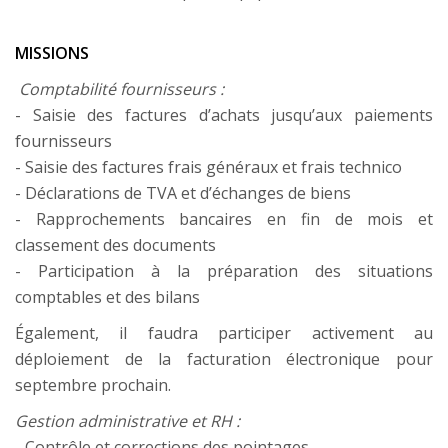
MISSIONS
Comptabilité fournisseurs :
- Saisie des factures d’achats jusqu’aux paiements
fournisseurs
- Saisie des factures frais généraux et frais technico
- Déclarations de TVA et d’échanges de biens
Votre choix
-
Rapprochements bancaires en fin de mois et
classement des documents
Ce site utilise des cookies et vous donne le contrôle sur
- Participation à la préparation des situations
ceux que vous souhaitez activer. Vous avez le choix de
comptables et des bilans
les accepter ou de les refuser pour naviguer sur notre
site internet.
Également, il faudra participer activement au
déploiement de la facturation électronique pour
Tout Refuser
Tout Accepter
septembre prochain.
Gestion administrative et RH :
Personnaliser
- Contrôle et corrections des pointages