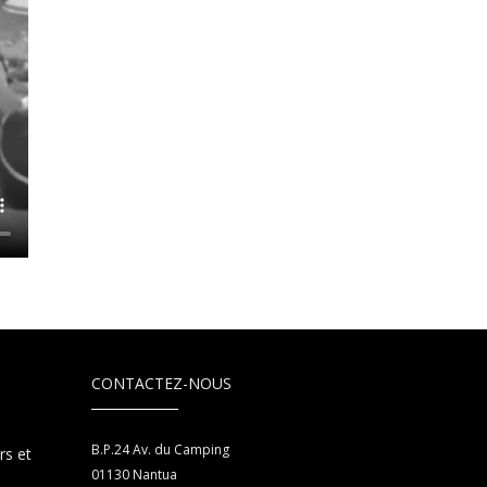
CONTACTEZ-NOUS
B.P.24 Av. du Camping
rs et
01130
Nantua