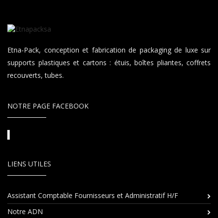
Votre choix
Ce site utilise des cookies et vous donne le contrôle sur
ceux que vous souhaitez activer. Vous avez le choix de
Etna-Pack, conception et fabrication de packaging de luxe sur
les accepter ou de les refuser pour naviguer sur notre
site internet.
supports plastiques et cartons : étuis, boîtes pliantes, coffrets
recouverts, tubes.
Tout Refuser
Tout Accepter
NOTRE PAGE FACEBOOK
Personnaliser
LIENS UTILES
Assistant Comptable Fournisseurs et Administratif H/F
Notre ADN