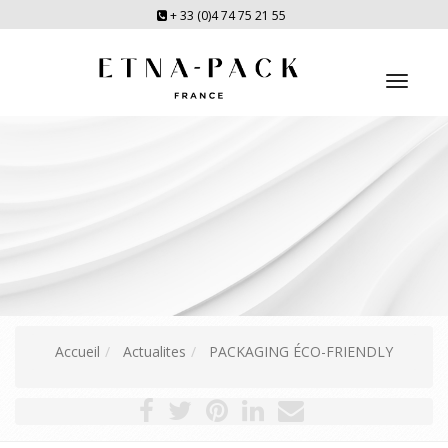
+ 33 (0)4 74 75 21 55
Toggl
navig
Accueil
Actualites
PACKAGING ÉCO-FRIENDLY