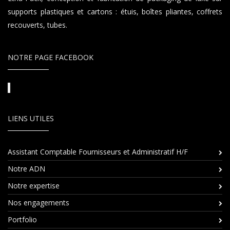
Ce site utilise des cookies et vous donne le contrôle sur
supports plastiques et cartons : étuis, boîtes pliantes, coffrets
ceux que vous souhaitez activer. Vous avez le choix de
recouverts, tubes.
les accepter ou de les refuser pour naviguer sur notre
site internet.
NOTRE PAGE FACEBOOK
Tout Refuser
Tout Accepter
Personnaliser
LIENS UTILES
Assistant Comptable Fournisseurs et Administratif H/F
Notre ADN
Notre expertise
Nos engagements
Portfolio