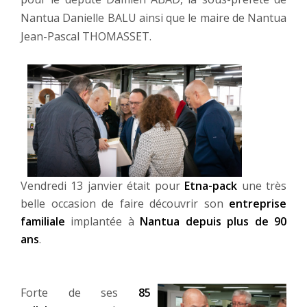
Nantua Danielle BALU ainsi que le maire de Nantua
Jean-Pascal THOMASSET.
Vendredi 13 janvier était pour
Etna-pack
une très
belle occasion de faire découvrir son
entreprise
familiale
implantée à
Nantua depuis plus de 90
ans
.
Votre choix
Forte de ses
85
Ce site utilise des cookies et vous donne le contrôle sur