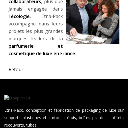
ceux que vous souhaitez activer. Vous avez le choix de
collaborateurs
, plus que
les accepter ou de les refuser pour naviguer sur notre
jamais engagée dans
site internet.
l'
écologie
, Etna-Pack
accompagne dans leurs
Tout Refuser
Tout Accepter
projets les plus grandes
marques leaders de la
Personnaliser
parfumerie et
cosmétique de luxe
en France
.
Retour
Etna-Pack, conception et fabrication de packaging de luxe sur
supports plastiques et cartons : étuis, boîtes pliantes, coffrets
recouverts, tubes.